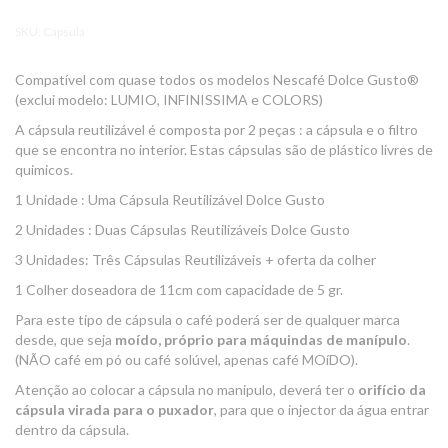
SKU:
Cápsula
Compatível com quase todos os modelos Nescafé Dolce Gusto®
(exclui modelo: LUMIO, INFINISSIMA e COLORS)
A cápsula reutilizável é composta por 2 peças : a cápsula e o filtro
que se encontra no interior. Estas cápsulas são de plástico livres de
quimicos.
1 Unidade : Uma Cápsula Reutilizável Dolce Gusto
2 Unidades : Duas Cápsulas Reutilizáveis Dolce Gusto
3 Unidades: Três Cápsulas Reutilizáveis + oferta da colher
1 Colher doseadora de 11cm com capacidade de 5 gr.
Para este tipo de cápsula o café poderá ser de qualquer marca
desde, que seja
moído, próprio para máquindas de manípulo
.
(NÃO café em pó ou café solúvel, apenas café MOíDO).
Atenção ao colocar a cápsula no manipulo, deverá ter o
orifício da
cápsula virada para o puxador
, para que o injector da água entrar
dentro da cápsula.