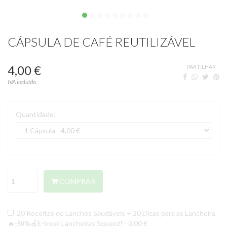
CÁPSULA DE CAFÉ REUTILIZÁVEL
4,00 €
PARTILHAR
IVA incluído.
Quantidade:
COMPRAR
20 Receitas de Lanches Saudáveis + 20 Dicas para as Lancheira
🔥-𝟓𝟎%🍎E-book Lancheiras Squeez! - 3,00 €