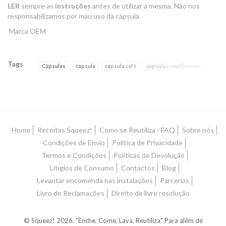
LER
sempre as
instruções
antes de utilizar a mesma. Não nos
responsabilizamos por mau uso da cápsula.
Marca OEM
Tags
Cápsulas
capsula
capsula café
capsulas reutilizaveis
capsu
Características
Home
Receitas Squeez!
Como se Reutiliza - FAQ
Sobre nós
Condições de Envio
Política de Privacidade
Termos e Condições
Políticas de Devolução
Litígios de Consumo
Contactos
Blog
Levantar encomenda nas instalações
Parcerias
Livro de Reclamações
Direito de livre resolução
© Squeez! 2026. "Enche, Come, Lava, Reutiliza" Para além de