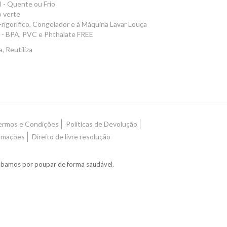
 - Quente ou Frio
o verte
Frigorífico, Congelador e à Máquina Lavar Louça
 - BPA, PVC e Phthalate FREE
, Reutiliza
ermos e Condições
Políticas de Devolução
lamações
Direito de livre resolução
acabamos por poupar de forma saudável.