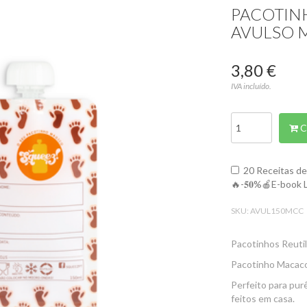
PACOTINH
AVULSO 
3,80 €
IVA incluído.
C
20 Receitas de 
🔥-𝟓𝟎%🍎E-book 
SKU:
AVUL150MCC
Pacotinhos Reutil
Pacotinho Macac
Perfeito para purê
feitos em casa.